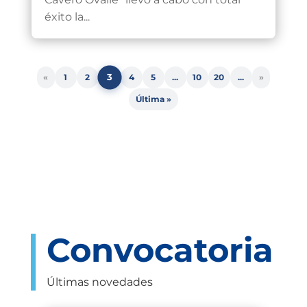
éxito la...
3
«
1
2
4
5
...
10
20
...
»
Última »
Convocatoria
Últimas novedades