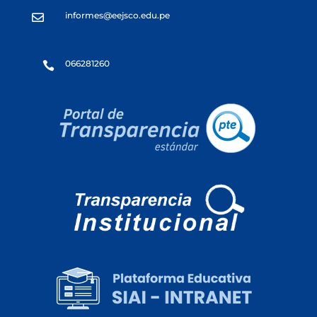
informes@eejsco.edu.pe

066281260
