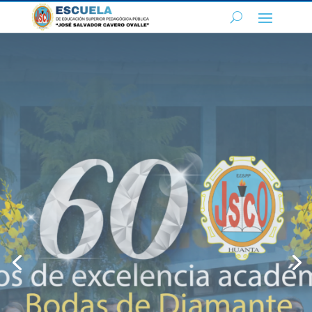
Educación
Inicial
Intercultural
Bilingüe
El Programa de Educación Inicial
Intercultural Bilingüe
tiene como misión
formar profesionales expertos en el desarrollo
integral de la Primera Infancia que reviertan en