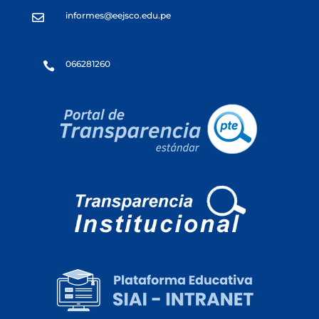
informes@eejsco.edu.pe

066281260
