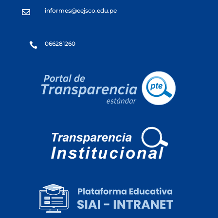
informes@eejsco.edu.pe

066281260
