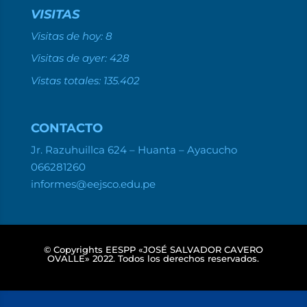
VISITAS
Visitas de hoy:
8
Visitas de ayer:
428
Vistas totales:
135.402
CONTACTO
Jr. Razuhuillca 624 – Huanta – Ayacucho
066281260
informes@eejsco.edu.pe
© Copyrights EESPP «JOSÉ SALVADOR CAVERO
OVALLE» 2022. Todos los derechos reservados.