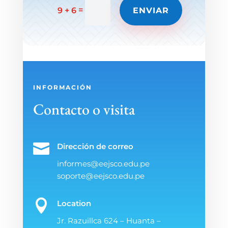
=
ENVIAR
9 + 6
INFORMACIÓN
Contacto o visita

Dirección de correo
informes@eejsco.edu.pe
soporte@eejsco.edu.pe

Location
Jr. Razuillca 624 – Huanta –