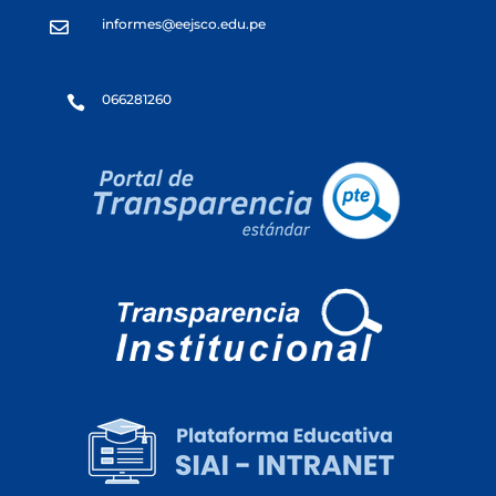
informes@eejsco.edu.pe

066281260
