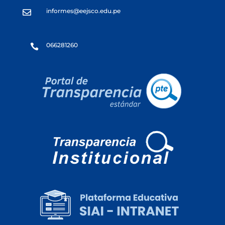
informes@eejsco.edu.pe

066281260
