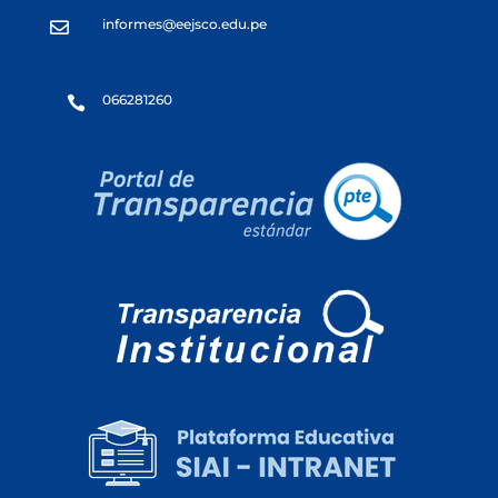
informes@eejsco.edu.pe

066281260
