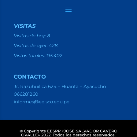
VISITAS
Visitas de hoy:
8
Visitas de ayer:
428
Vistas totales:
135.402
CONTACTO
Jr. Razuhuillca 624 – Huanta – Ayacucho
066281260
informes@eejsco.edu.pe
© Copyrights EESPP «JOSÉ SALVADOR CAVERO
OVALLE» 2022. Todos los derechos reservados.