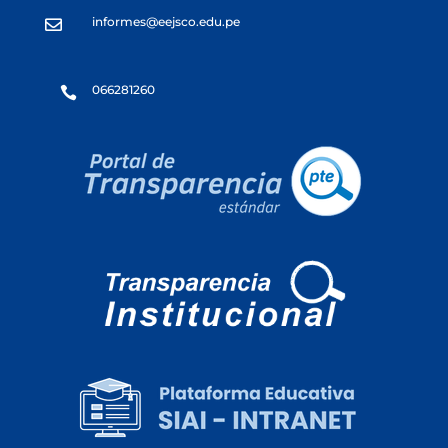
informes@eejsco.edu.pe

066281260
