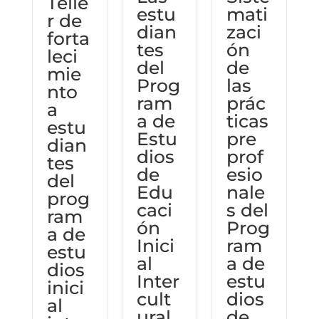
Telle
estu
mati
r de
dian
zaci
forta
tes
ón
leci
del
de
mie
Prog
las
nto
ram
prác
o
a
a de
ticas
estu
Estu
pre
dian
dios
prof
tes
de
esio
del
Edu
nale
prog
caci
s del
ram
ón
Prog
a de
Inici
ram
t
estu
al
a de
dios
Inter
estu
inici
cult
dios
al
ural
de