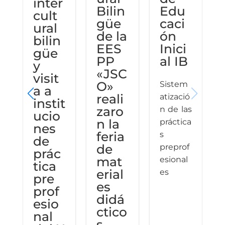
inter
Bilin
Edu
cult
güe
caci
ural
de la
ón
bilin
EES
Inici
güe
PP
al IB
y
«JSC
visit
O»
Sistem
a a
reali
atizació
instit
zaro
n de las
ucio
n la
práctica
nes
feria
s
de
de
preprof
c
prác
mat
esional
tica
erial
es
pre
es
prof
didá
esio
ctico
nal
s