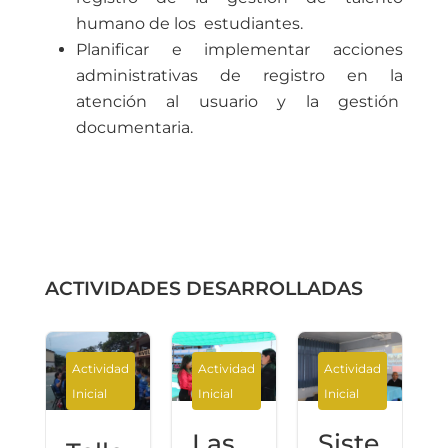
humano de los estudiantes.
Planificar e implementar acciones
administrativas de registro en la
atención al usuario y la gestión
documentaria.
ACTIVIDADES DESARROLLADAS
d
Actividad
Actividad
Actividad
Inicial
Inicial
Inicial
o
Las
Siste