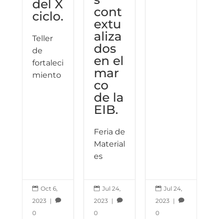
del X
cont
ciclo.
extu
aliza
Teller
dos
de
en el
c
fortaleci
mar
e
miento
co
a
de la
EIB.
c
Feria de
Material
es
Oct 6,
Jul 24,
Jul 24,



2023
|
2023
|
2023
|



0
0
0