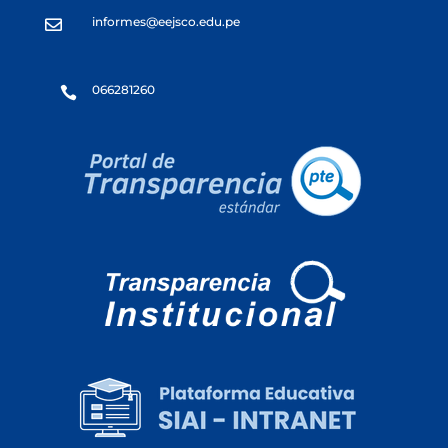
informes@eejsco.edu.pe

066281260
