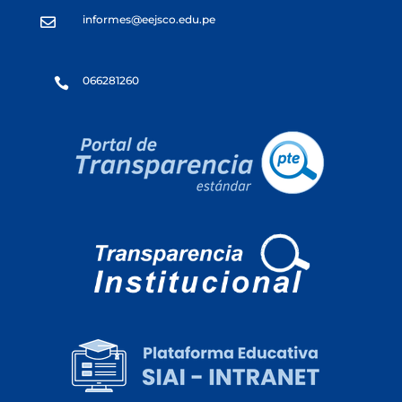
informes@eejsco.edu.pe

066281260
