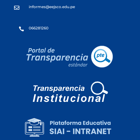
informes@eejsco.edu.pe

066281260
