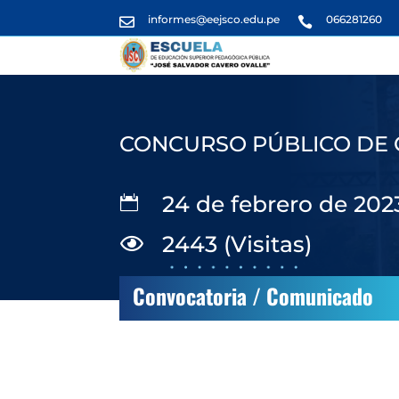
informes@eejsco.edu.pe
066281260


CONCURSO PÚBLICO DE 
24 de febrero de 202

2443 (Visitas)

Convocatoria / Comunicado