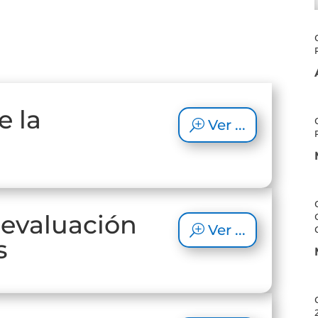
 la
Ver ...
 evaluación
Ver ...
s