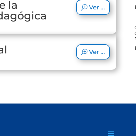
 la
Ver ...
dagógica
al
Ver ...