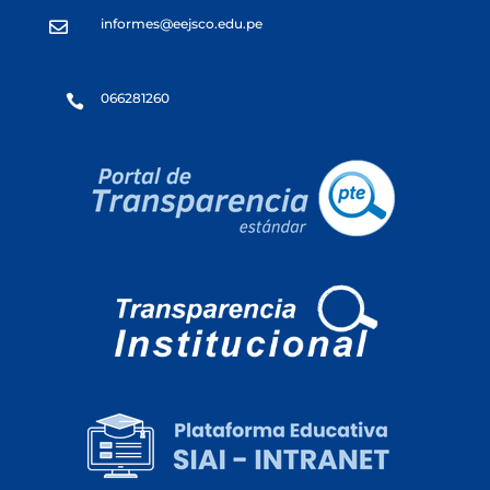
informes@eejsco.edu.pe

066281260
