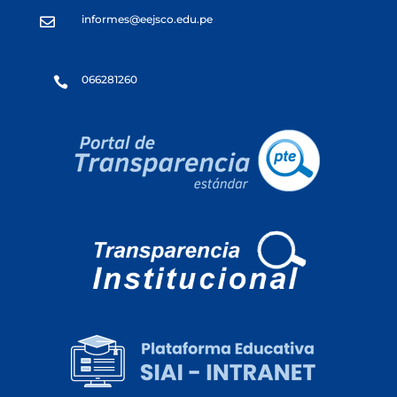
informes@eejsco.edu.pe

066281260
