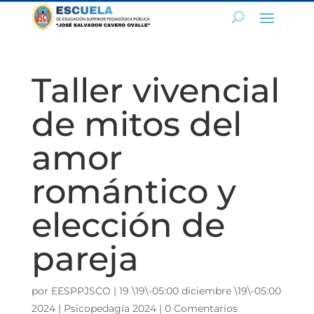
Taller vivencial
de mitos del
amor
romántico y
elección de
pareja
por
EESPPJSCO
|
19 \19\-05:00 diciembre \19\-05:00
2024
|
Psicopedagía 2024
|
0 Comentarios