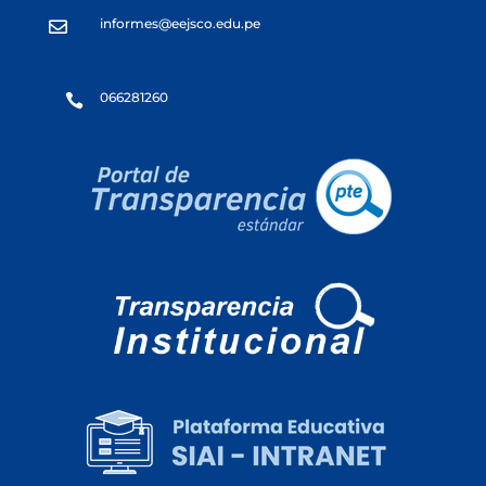
informes@eejsco.edu.pe

066281260
