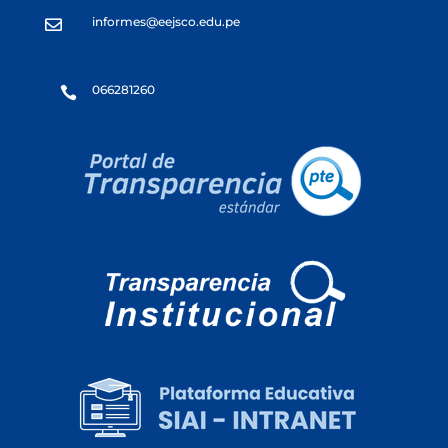
informes@eejsco.edu.pe

066281260
