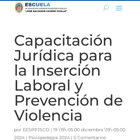
Capacitación
Jurídica para
la Inserción
Laboral y
Prevención de
Violencia
por
EESPPJSCO
|
19 \19\-05:00 diciembre \19\-05:00
2024
|
Psicopedagía 2024
|
0 Comentarios