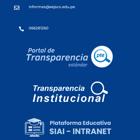
informes@eejsco.edu.pe

066281260
