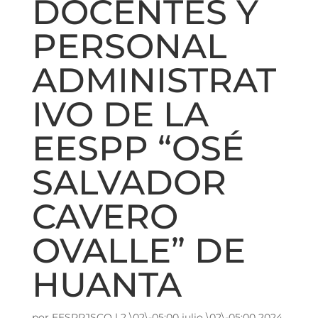
DOCENTES Y
PERSONAL
ADMINISTRAT
IVO DE LA
EESPP “OSÉ
SALVADOR
CAVERO
OVALLE” DE
HUANTA
por
EESPPJSCO
|
2 \02\-05:00 julio \02\-05:00 2024