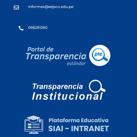
informes@eejsco.edu.pe

066281260
