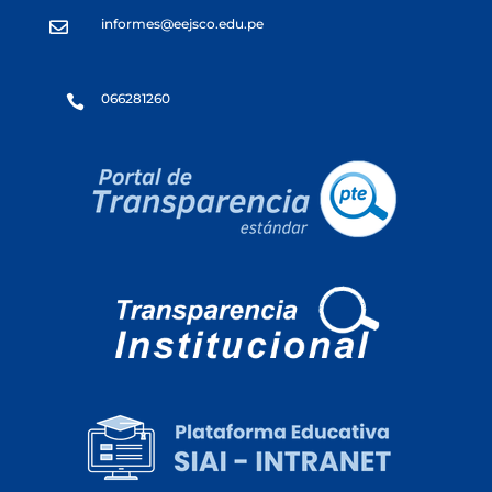
informes@eejsco.edu.pe

066281260
