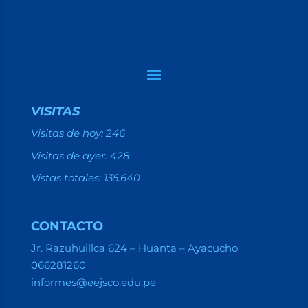
VISITAS
Visitas de hoy:
246
Visitas de ayer:
428
Vistas totales:
135.640
CONTACTO
Jr. Razuhuillca 624 – Huanta – Ayacucho
066281260
informes@eejsco.edu.pe