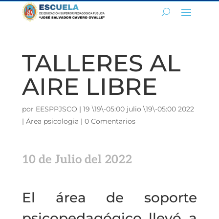
TALLERES AL
AIRE LIBRE
por
EESPPJSCO
|
19 \19\-05:00 julio \19\-05:00 2022
|
Área psicologia
|
0 Comentarios
10 de Julio del 2022
El área de soporte
psicopedagógico llevó a