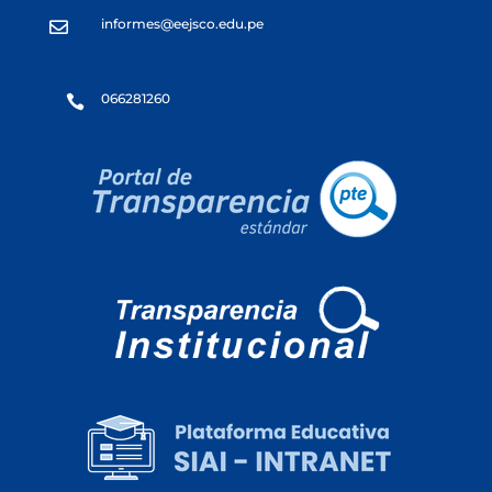
informes@eejsco.edu.pe

066281260
