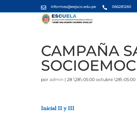
informes@eejsco.edu.pe
066281260


CAMPAÑA S
SOCIOEMOC
por
admin
|
28 \28\-05:00 octubre \28\-05:00
Inicial II y III