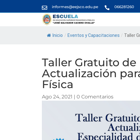
informes@eejsco.edu.pe
066281260


Inicio
/
Eventos y Capacitaciones
/
Taller G
Taller Gratuito de
Actualización par
Física
Ago 24, 2021
|
0 Comentarios