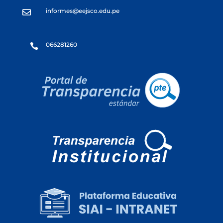
informes@eejsco.edu.pe

066281260
