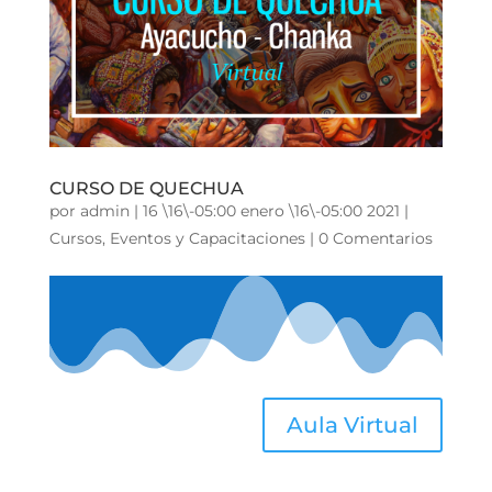
CURSO DE QUECHUA
por
admin
|
16 \16\-05:00 enero \16\-05:00 2021
|
Cursos
,
Eventos y Capacitaciones
|
0 Comentarios
Aula Virtual