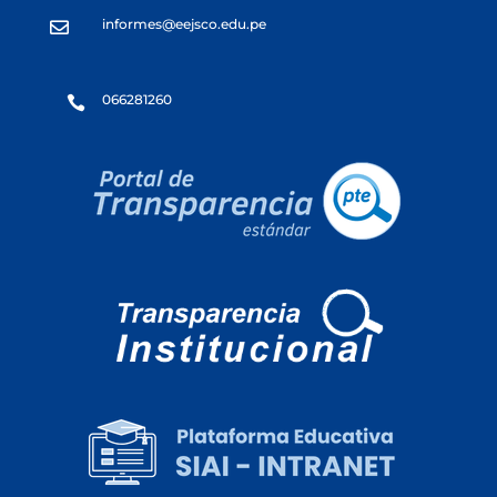
informes@eejsco.edu.pe

066281260
