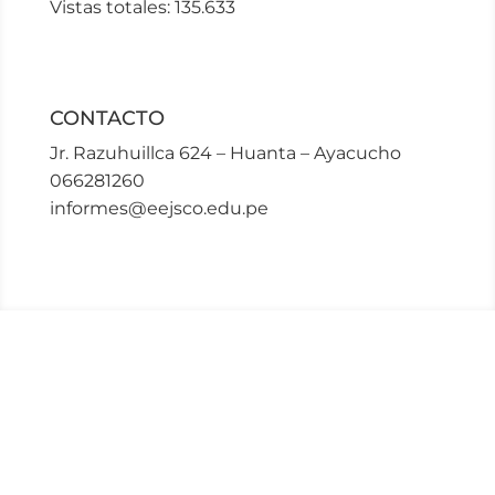
Vistas totales:
135.633
CONTACTO
Jr. Razuhuillca 624 – Huanta – Ayacucho
066281260
informes@eejsco.edu.pe
© Copyrights EESPP
«JOSÉ SALVADOR