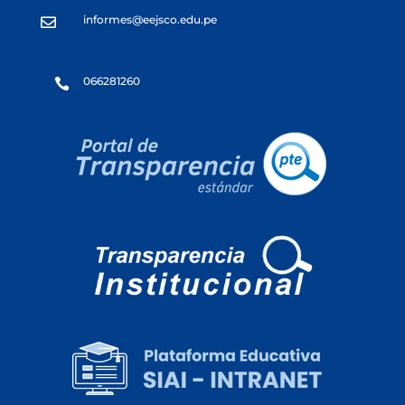
informes@eejsco.edu.pe

066281260
