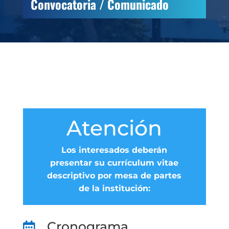
Convocatoria / Comunicado
Atención
Los interesados deberán
presentar su currículum vitae
descriptivo por mesa de partes
de la institución:
Cronograma
