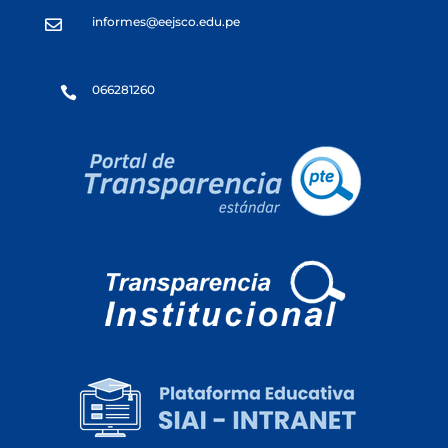
informes@eejsco.edu.pe

066281260
