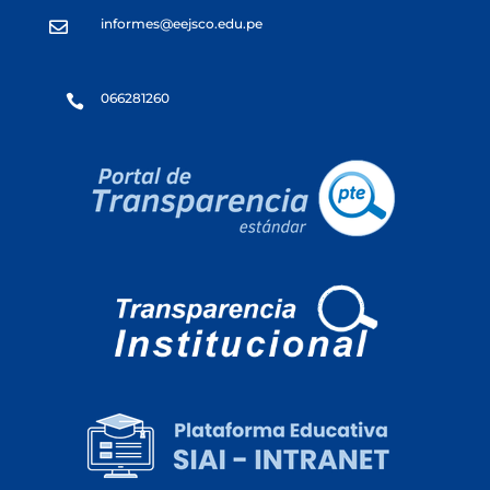
informes@eejsco.edu.pe

066281260
