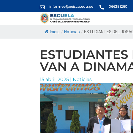
informes@eejsco.edu.pe
066281260


Inicio
/
Noticias
/
ESTUDIANTES DEL JOSACO
ESTUDIANTES 
VAN A DINAM
15 abril, 2025
|
Noticias