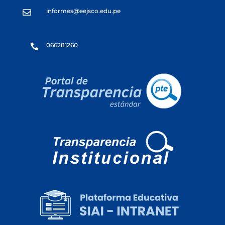
informes@eejsco.edu.pe

066281260
