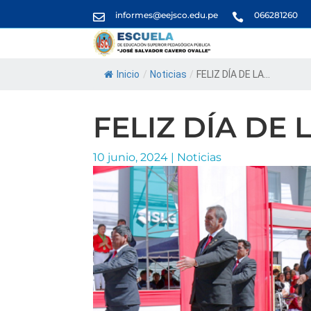
informes@eejsco.edu.pe
066281260


Inicio
/
Noticias
/
FELIZ DÍA DE LA...
FELIZ DÍA DE
10 junio, 2024
|
Noticias