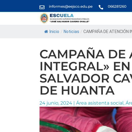
informes@eejsco.edu.pe
066281260


Inicio
/
Noticias
/
CAMPAÑA DE ATENCIÓN IN
CAMPAÑA DE 
INTEGRAL» EN
SALVADOR CA
DE HUANTA
24 junio, 2024
|
Área asistenta social
,
Ár