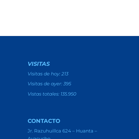
VISITAS
Visitas de hoy:
213
Visitas de ayer:
395
Vistas totales:
135.950
CONTACTO
Jr. Razuhuillca 624 – Huanta –
Ayacucho