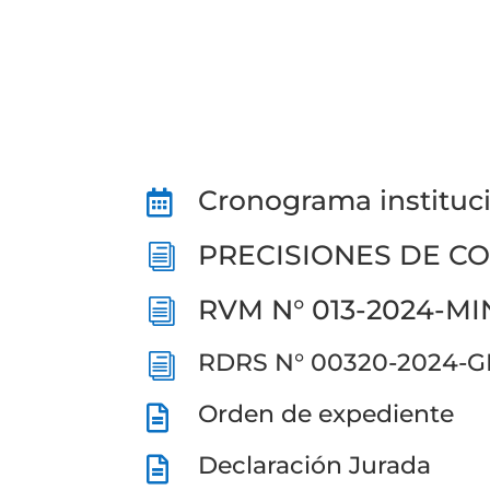
Cronograma instituc

PRECISIONES DE C
i
RVM N° 013-2024-M
i
RDRS N° 00320-2024-
i
Orden de expediente

Declaración Jurada
