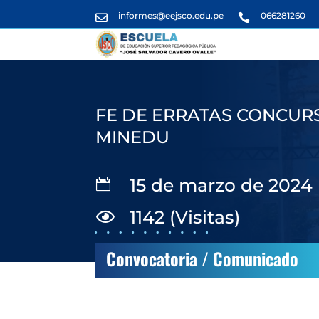
informes@eejsco.edu.pe
066281260


FE DE ERRATAS CONCURS
MINEDU
15 de marzo de 2024

1142 (Visitas)

Convocatoria / Comunicado