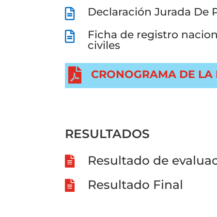
Declaración Jurada De 

Ficha de registro nacio

civiles

CRONOGRAMA DE LA F
RESULTADOS
Resultado de evalua

Resultado Final
