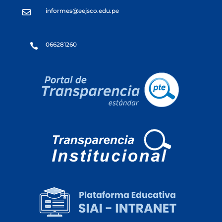
informes@eejsco.edu.pe

066281260
