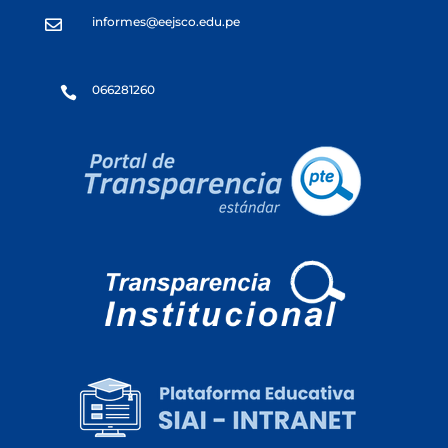
informes@eejsco.edu.pe

066281260
