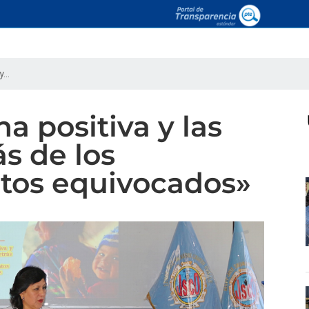
...
na positiva y las
ás de los
tos equivocados»