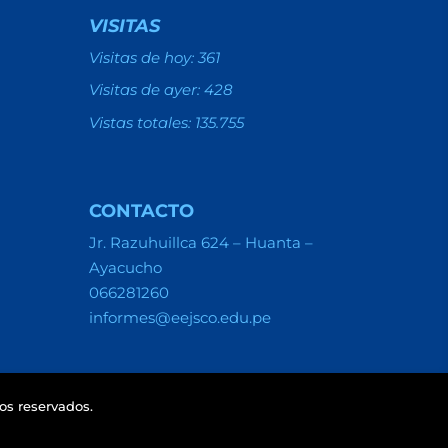
VISITAS
Visitas de hoy:
361
Visitas de ayer:
428
Vistas totales:
135.755
CONTACTO
Jr. Razuhuillca 624 – Huanta –
Ayacucho
066281260
informes@eejsco.edu.pe
s reservados.