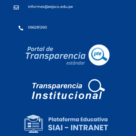
informes@eejsco.edu.pe

066281260
