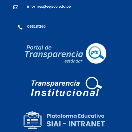
informes@eejsco.edu.pe

066281260
