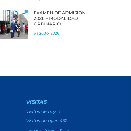
EXAMEN DE ADMISIÓN
2026 – MODALIDAD
ORDINARIO
6 agosto, 2026
VISITAS
Visitas de hoy:
3
Visitas de ayer:
432
Vistas totales:
135.124