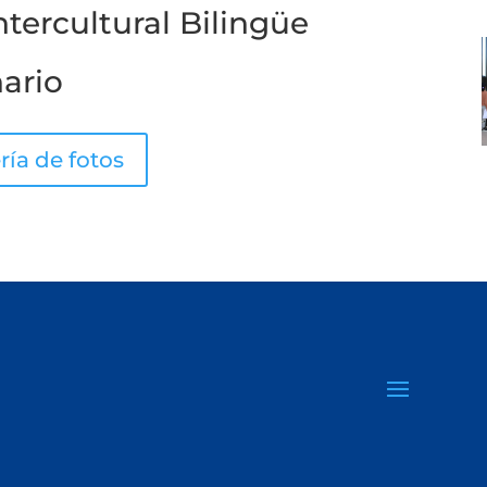
tercultural Bilingüe
ario
ría de fotos