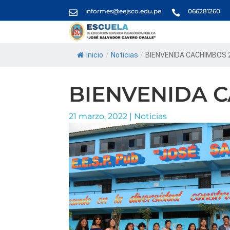
informes@eejsco.edu.pe
066281260


Inicio
/
Noticias
/
BIENVENIDA CACHIMBOS 
BIENVENIDA 
21 marzo, 2022
|
Noticias