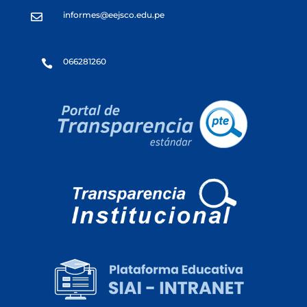
informes@eejsco.edu.pe

066281260
