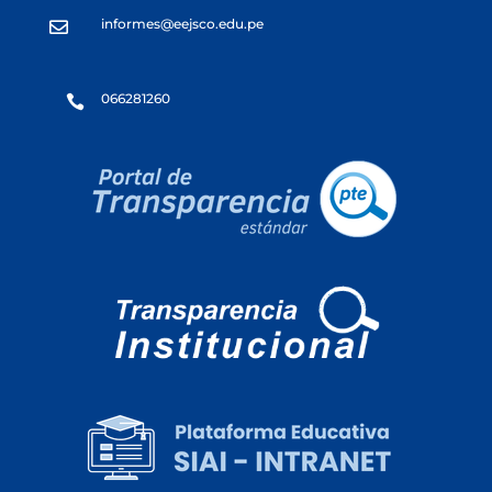
informes@eejsco.edu.pe

066281260
