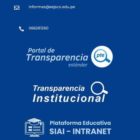
informes@eejsco.edu.pe

066281260
