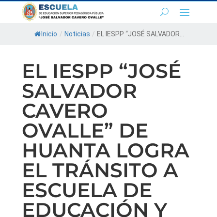
Inicio
/
Noticias
/
EL IESPP “JOSÉ SALVADOR...
EL IESPP “JOSÉ
SALVADOR
CAVERO
OVALLE” DE
HUANTA LOGRA
EL TRÁNSITO A
ESCUELA DE
EDUCACIÓN Y