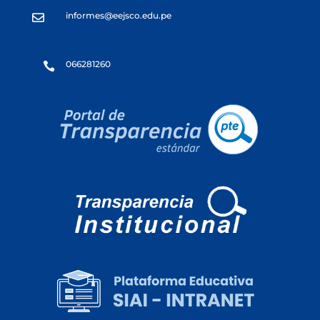
informes@eejsco.edu.pe

066281260
