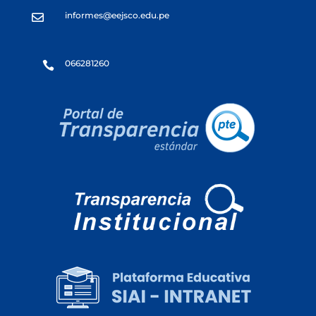
informes@eejsco.edu.pe

066281260
