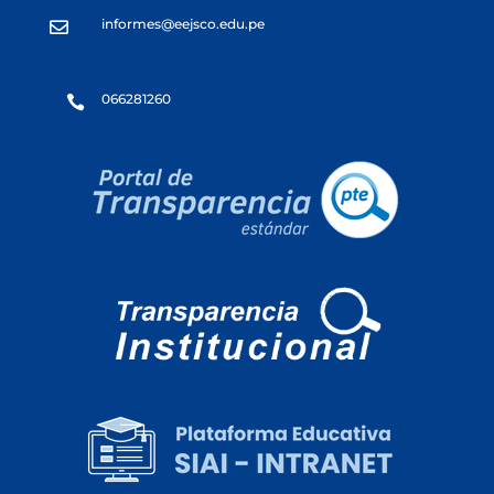
informes@eejsco.edu.pe

066281260
