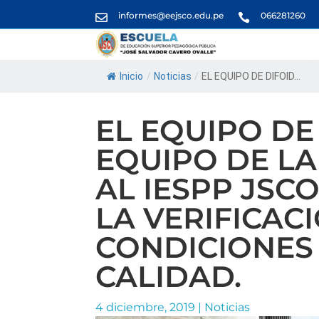
informes@eejsco.edu.pe
066281260


Inicio
/
Noticias
/
EL EQUIPO DE DIFOID...
EL EQUIPO DE 
EQUIPO DE LA
AL IESPP JSC
LA VERIFICAC
CONDICIONES
CALIDAD.
4 diciembre, 2019
|
Noticias