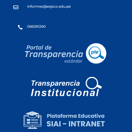
informes@eejsco.edu.pe

066281260
