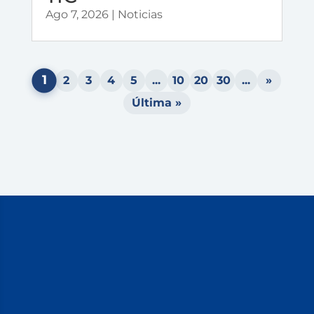
Ago 7, 2026
|
Noticias
1
2
3
4
5
...
10
20
30
...
»
Última »