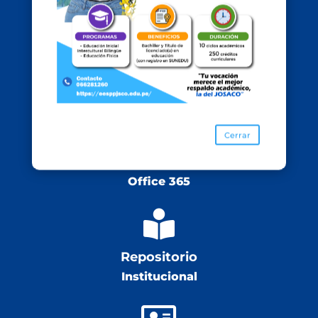

Google Workspace
for Education

Cerrar
Plataforma
Office 365

Repositorio
Institucional