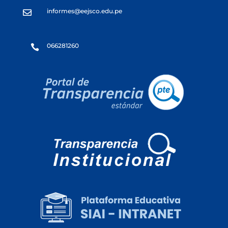
informes@eejsco.edu.pe

066281260
