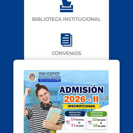

BIBLIOTECA INSTITUCIONAL

CONVENIOS

MESA DE PARTES VIRTUAL

BOLSA DE TRABAJO